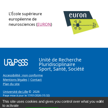
L'École supérieure
européenne de
neurosciences (
EURON
)
Unité de Recherche
Pluridisciplinaire
Sport, Santé, Société
Accessibilité : non conforme
Mentions légales
|
Contact
Plan du site
Université de Lille
© 2026
Page mise à jour le 17/01/2026 (15:32)
This site uses cookies and gives you control over what you want
X
to activate