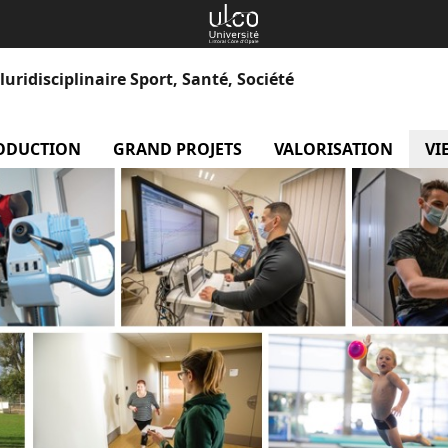
uridisciplinaire Sport, Santé, Société
 Equipes
ODUCTION
menu Production
GRAND PROJETS
menu Grand projets
VALORISATION
menu
VI