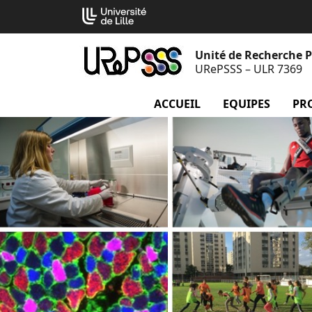
Aller
Cookies management panel
au
contenu
Unité de Recherche Pl
URePSSS – ULR 7369
ACCUEIL
menu Accueil
EQUIPES
menu
PR