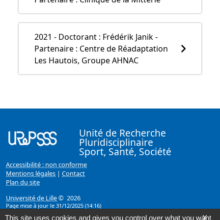
2021 - Doctorant : Frédérik Janik -
Partenaire : Centre de Réadaptation
Les Hautois, Groupe AHNAC
Unité de Recherche
Pluridisciplinaire
Sport, Santé, Société
Accessibilité : non conforme
Mentions légales
|
Contact
Plan du site
Université de Lille
© 2026
Page mise à jour le 31/12/2025 (14:16)
This site uses cookies and gives you control over what you want
X