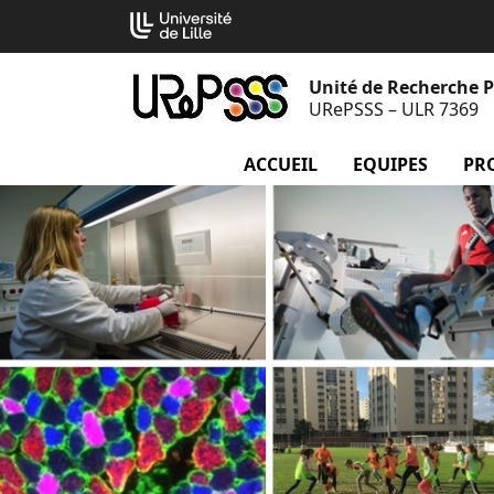
Aller
Cookies management panel
au
contenu
Unité de Recherche Pl
URePSSS – ULR 7369
ACCUEIL
menu Accueil
EQUIPES
menu
PR