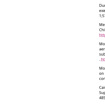
Du
exe
1;5
Me
Chi
htt
Mo
aer
sub
.
ht
Mo
on 
con
Ca
Sup
48