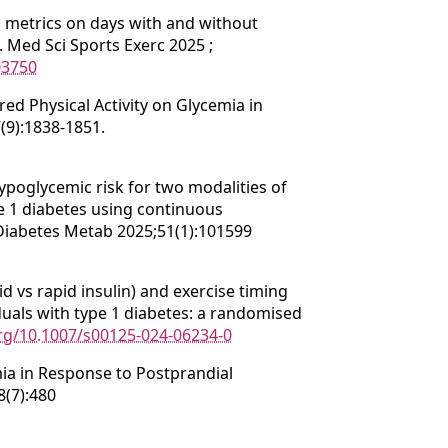
 metrics on days with and without
y. Med Sci Sports Exerc 2025 ;
03750
ed Physical Activity on Glycemia in
(9):1838-1851.
ypoglycemic risk for two modalities of
e 1 diabetes using continuous
 Diabetes Metab 2025;51(1):101599
id vs rapid insulin) and exercise timing
duals with type 1 diabetes: a randomised
org/10.1007/s00125-024-06234-0
ia in Response to Postprandial
8(7):480