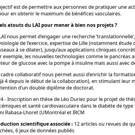
bjectif est de permettre aux personnes de pratiquer une act
pour en obtenir le maximum de bénéfices vasculaires.
ls atouts du LAI pour mener à bien nos projets ?
LAI nous permet d’engager une recherche ‘translationnelle’,
siologie de l’exercice, expertise de Lille (notamment étude 
sseaux à se dilater), jusqu’aux applications cliniques concrè
r exemple, les nouvelles technologies comme le pancréas ar
teur de glucose avec la pompe à insuline mais aussi avec 
cadre collaboratif nous permet aussi d’enrichir la formatio
jà 4 depuis le début de la collaboration), en stimulant leur m
btention d’un double diplôme de doctorat.
4 - Inscription en thèse de Léo Duriez pour le projet de thèse
cémiques et santé cardiovasculaire dans le diabète de type 1
i Rabasa-Lhoret (UMontréal et IRCM
duction scientifique associée :
12 articles ou revues de 
ichées, 6 jeux de données publiés