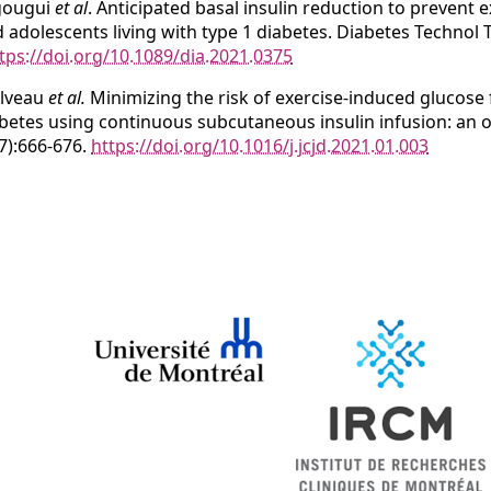
gougui
et al
. Anticipated basal insulin reduction to prevent
 adolescents living with type 1 diabetes. Diabetes Technol 
tps://doi.org/10.1089/dia.2021.0375
lveau
et al.
Minimizing the risk of exercise-induced glucose f
betes using continuous subcutaneous insulin infusion: an ov
7):666-676.
https://doi.org/10.1016/j.jcjd.2021.01.003