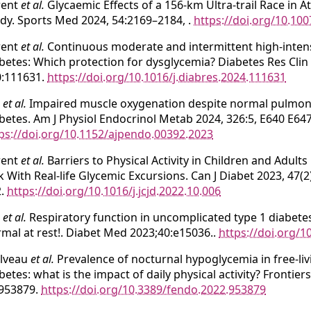
rent
et al.
Glycaemic Effects of a 156-km Ultra-trail Race in A
dy. Sports Med 2024, 54:2169–2184, .
https://doi.org/10.10
rent
et al.
Continuous moderate and intermittent high-intensi
betes: Which protection for dysglycemia? Diabetes Res Clin
0:111631.
https://doi.org/10.1016/j.diabres.2024.111631
i
et al.
Impaired muscle oxygenation despite normal pulmona
betes. Am J Physiol Endocrinol Metab 2024, 326:5, E640 E647
ps://doi.org/10.1152/ajpendo.00392.2023
rent
et al.
Barriers to Physical Activity in Children and Adult
k With Real-life Glycemic Excursions. Can J Diabet 2023, 47(2
2.
https://doi.org/10.1016/j.jcjd.2022.10.006
i
et al.
Respiratory function in uncomplicated type 1 diabete
mal at rest!. Diabet Med 2023;40:e15036..
https://doi.org/
lveau
et al.
Prevalence of nocturnal hypoglycemia in free-livi
betes: what is the impact of daily physical activity? Frontie
:953879.
https://doi.org/10.3389/fendo.2022.953879