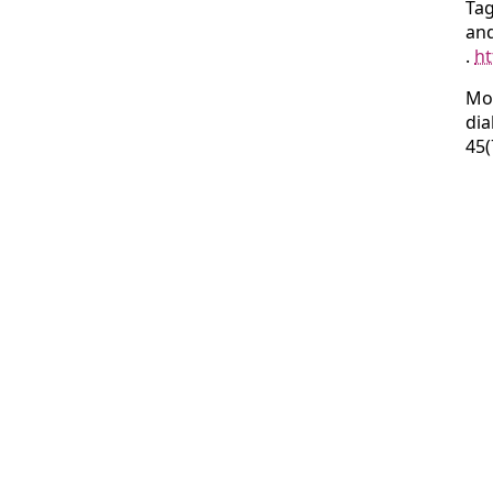
Ta
and
.
ht
Mo
dia
45(