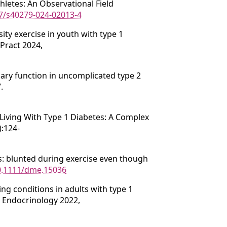
thletes: An Observational Field
07/s40279-024-02013-4
ty exercise in youth with type 1
 Pract 2024,
ry function in uncomplicated type 2
.
s Living With Type 1 Diabetes: A Complex
):124-
s: blunted during exercise even though
10.1111/dme.15036
ng conditions in adults with type 1
rs Endocrinology 2022,