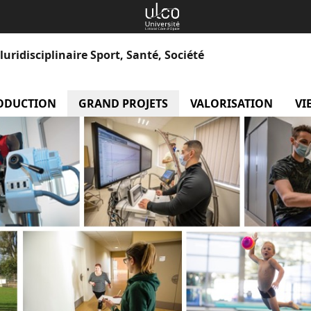
uridisciplinaire Sport, Santé, Société
 Equipes
ODUCTION
menu Production
GRAND PROJETS
menu Grand projets
VALORISATION
menu
VI