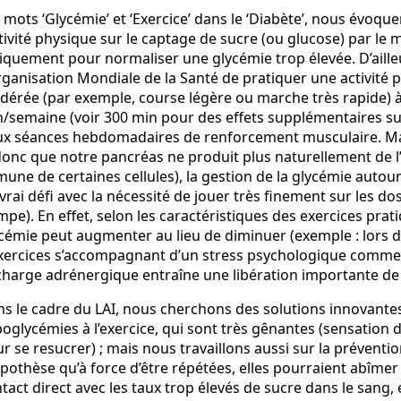
 mots ‘Glycémie’ et ‘Exercice’ dans le ‘Diabète’, nous évoquen
ctivité physique sur le captage de sucre (ou glucose) par le 
iquement pour normaliser une glycémie trop élevée. D’aille
rganisation Mondiale de la Santé de pratiquer une activité
érée (par exemple, course légère ou marche très rapide) 
/semaine (voir 300 min pour des effets supplémentaires s
x séances hebdomadaires de renforcement musculaire. Mais
donc que notre pancréas ne produit plus naturellement de l’
une de certaines cellules), la gestion de la glycémie autour 
vrai défi avec la nécessité de jouer très finement sur les dos
pe). En effet, selon les caractéristiques des exercices prati
cémie peut augmenter au lieu de diminuer (exemple : lors d’
xercices s’accompagnant d’un stress psychologique comme 
harge adrénergique entraîne une libération importante de g
s le cadre du LAI, nous cherchons des solutions innovantes
oglycémies à l’exercice, qui sont très gênantes (sensation d
r se resucrer) ; mais nous travaillons aussi sur la préventi
ypothèse qu’à force d’être répétées, elles pourraient abîmer 
tact direct avec les taux trop élevés de sucre dans le sang, 