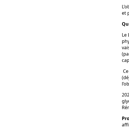
L’o
et 
Que
Le 
phy
vai
(pa
cap
Ce 
(dé
l’o
202
gly
Rém
Pro
aff