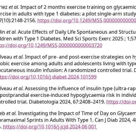
riez
et al.
Impact of 2 months exercise training on glycaemic
rcise in adults with type 1 diabetes: a pilot single-arm stud
7(10):2148-2156.
https://doi.org/10.1249/MSS.00000000000
lin
et al.
Acute Effects of Daily Life Spontaneous and Structur
ldren with Type 1 Diabetes. Med Sci Sports Exerc 2025 ; 1;57
ps://doi.org/10.1249/MSS.0000000000003720
lveau
et al.
Impact of pre- and post-exercise strategies on h
obic exercise among adults and adolescents living with typ
cutaneous insulin infusion: A randomized controlled trial.
tps://doi.org/10.1016/j.diabet.2024.101599
lveau
et al.
Assessing the influence of insulin type (ultra-rap
postprandial exercise-induced hypoglycaemia risk in indivi
trolled trial. Diabetologia 2024, 67:2408–2419.
https://doi.
ieb
et al.
Investigating the Impact of Time of Day on Glycaem
ramaximal Sprints in Adults With Type 1. Can J Diab 2024, 4
5.
https://doi.org/10.1016/j.jcjd.2024.06.001