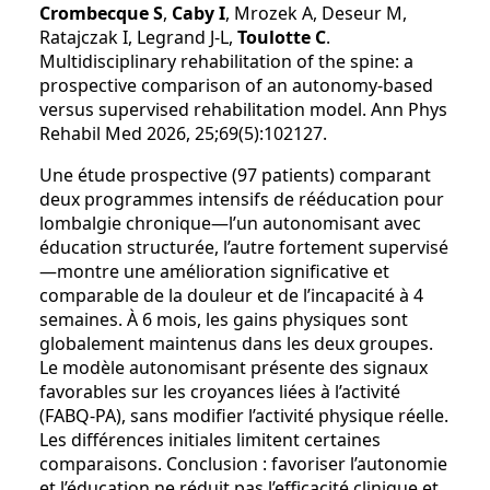
Crombecque S
,
Caby I
, Mrozek A, Deseur M,
Ratajczak I, Legrand J-L,
Toulotte C
.
Multidisciplinary rehabilitation of the spine: a
prospective comparison of an autonomy-based
versus supervised rehabilitation model. Ann Phys
Rehabil Med 2026, 25;69(5):102127.
Une étude prospective (97 patients) comparant
deux programmes intensifs de rééducation pour
lombalgie chronique—l’un autonomisant avec
éducation structurée, l’autre fortement supervisé
—montre une amélioration significative et
comparable de la douleur et de l’incapacité à 4
semaines. À 6 mois, les gains physiques sont
globalement maintenus dans les deux groupes.
Le modèle autonomisant présente des signaux
favorables sur les croyances liées à l’activité
(FABQ-PA), sans modifier l’activité physique réelle.
Les différences initiales limitent certaines
comparaisons. Conclusion : favoriser l’autonomie
et l’éducation ne réduit pas l’efficacité clinique et