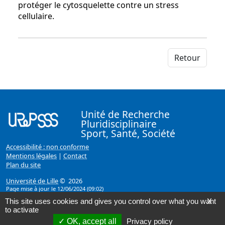
protéger le cytosquelette contre un stress
cellulaire.
Retour
Unité de Recherche
Pluridisciplinaire
Sport, Santé, Société
Accessibilité : non conforme
Mentions légales
|
Contact
Plan du site
Université de Lille
© 2026
Page mise à jour le 12/06/2024 (09:02)
This site uses cookies and gives you control over what you want
X
to activate
OK, accept all
Privacy policy