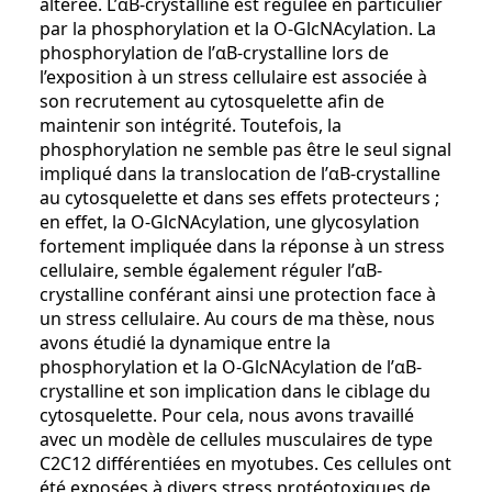
altérée. L’αB-crystalline est régulée en particulier
par la phosphorylation et la O-GlcNAcylation. La
phosphorylation de l’αB-crystalline lors de
l’exposition à un stress cellulaire est associée à
son recrutement au cytosquelette afin de
maintenir son intégrité. Toutefois, la
phosphorylation ne semble pas être le seul signal
impliqué dans la translocation de l’αB-crystalline
au cytosquelette et dans ses effets protecteurs ;
en effet, la O-GlcNAcylation, une glycosylation
fortement impliquée dans la réponse à un stress
cellulaire, semble également réguler l’αB-
crystalline conférant ainsi une protection face à
un stress cellulaire. Au cours de ma thèse, nous
avons étudié la dynamique entre la
phosphorylation et la O-GlcNAcylation de l’αB-
crystalline et son implication dans le ciblage du
cytosquelette. Pour cela, nous avons travaillé
avec un modèle de cellules musculaires de type
C2C12 différentiées en myotubes. Ces cellules ont
été exposées à divers stress protéotoxiques de